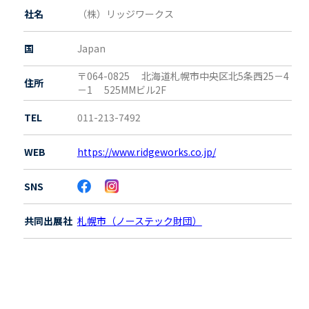
社名
（株）リッジワークス
国
Japan
〒064-0825 北海道札幌市中央区北5条西25－4
住所
－1 525MMビル2F
TEL
011-213-7492
WEB
https://www.ridgeworks.co.jp/
SNS
共同出展社
札幌市（ノーステック財団）