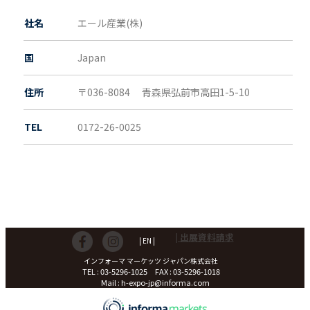
社名
エール産業(株)
国
Japan
住所
〒036-8084
青森県
弘前市高田1-5-10
TEL
0172-26-0025
| 出展資料請求
| EN |
インフォーマ マーケッツ ジャパン株式会社
TEL : 03-5296-1025 FAX : 03-5296-1018
Mail : h-expo-jp@informa.com