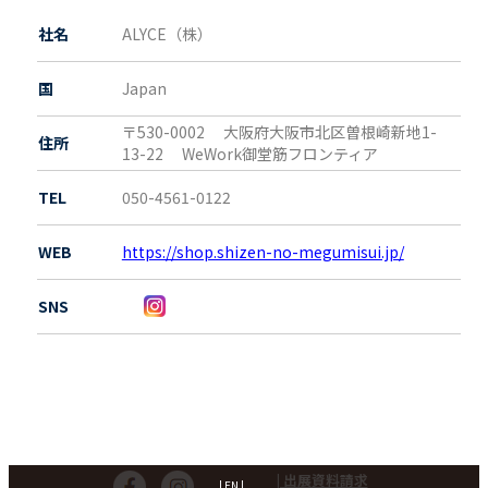
社名
ALYCE（株）
国
Japan
〒530-0002
大阪府
大阪市北区曽根崎新地1-
住所
13-22 WeWork御堂筋フロンティア
TEL
050-4561-0122
WEB
https://shop.shizen-no-megumisui.jp/
SNS
| 出展資料請求
| EN |