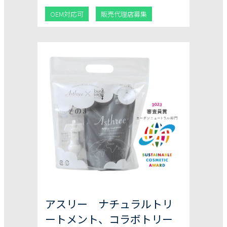
た際に、生分解性に優れたアミノ酸系界面
OEM対応可
販売代理店募集
活性剤等を使用
アスリー ナチュラルトリ
ートメント、コラボトリー