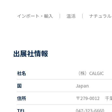
インポート・輸入 ｜ 温活 ｜ ナチュラル
出展社情報
社名
（株）CALGIC
国
Japan
住所
〒279-0012
千
TEL
047-323-6660