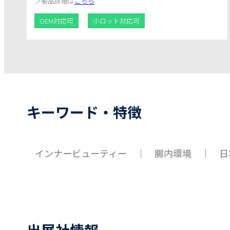
＞
製品詳細は
こちら
寄り添う、新しい腸活サプリです。
OEM対応可
小ロット対応可
キーワード・特徴
インナービューティー ｜ 腸内環境 ｜ 日
出展社情報