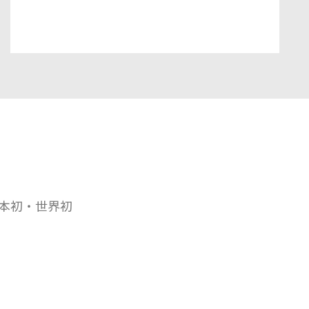
応用が可能な新しいインナービューティ素
材です。
本初・世界初