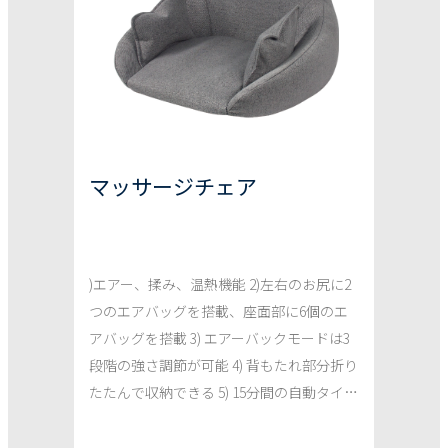
マッサージチェア
)エアー、揉み、温熱機能 2)左右のお尻に2
つのエアバッグを搭載、座面部に6個のエ
アバッグを搭載 3) エアーバックモードは3
段階の強さ調節が可能 4) 背もたれ部分折り
たたんで収納できる 5) 15分間の自動タイマ
ー、DC12V/2A