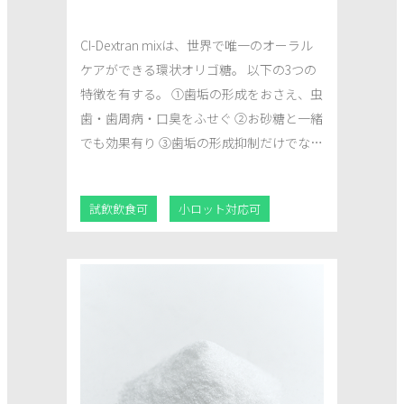
CI-Dextran mixは、世界で唯一のオーラル
ケアができる環状オリゴ糖。 以下の3つの
特徴を有する。 ①歯垢の形成をおさえ、虫
歯・歯周病・口臭をふせぐ ②お砂糖と一緒
でも効果有り ③歯垢の形成抑制だけでなく
剥離効果も有り
試飲飲食可
小ロット対応可