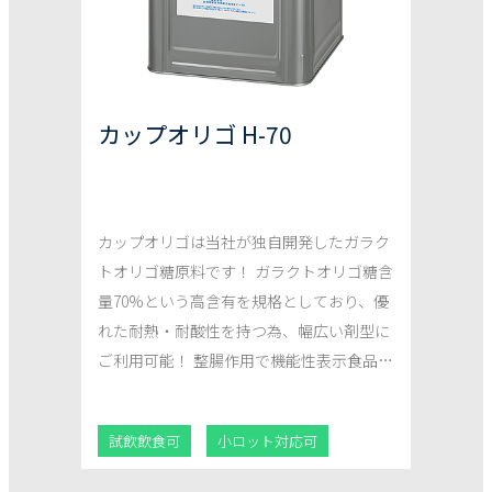
カップオリゴ H-70
カップオリゴは当社が独自開発したガラク
トオリゴ糖原料です！ ガラクトオリゴ糖含
量70%という高含有を規格としており、優
れた耐熱・耐酸性を持つ為、幅広い剤型に
ご利用可能！ 整腸作用で機能性表示食品に
対応しており、ガラクトオリゴ糖として1
日1gで受理実績があります。PRISMA2020
試飲飲食可
小ロット対応可
対応済み原料です。