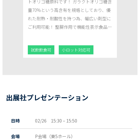
トオリゴ糖原料です！ ガラクトオリゴ糖含
量70%という高含有を規格としており、優
れた耐熱・耐酸性を持つ為、幅広い剤型に
ご利用可能！ 整腸作用で機能性表示食品に
対応しており、ガラクトオリゴ糖として1
日1gで受理実績があります。PRISMA2020
試飲飲食可
小ロット対応可
対応済み原料です。
出展社プレゼンテーション
日時
02/26 15:30 – 15:50
会場
P会場（東5ホール）