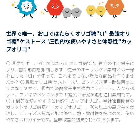
世界で唯一、お口ではたらくオリゴ糖"CI" 最強オリ
ゴ糖"ケストース"圧倒的な使いやすさと体感性"カッ
プオリゴ"
〇 世界で唯一、お口ではたらくオリゴ糖"CI"。独自の作用機序に
より、歯垢形成を抑制します！従来のオーラルケア素材とは一線
を画した「CI」を使って、これまでにない新たな商品を作りませ
んか？ 〇 最強オリゴ糖"ケストース"。ビフィズス菌・酪酸菌のエ
サになりやすく、腸内での酪酸産生を強力にサポート。人からペ
ット、ウナギやペンギンまで！幅広く研究が進む注目素材です。
〇 圧倒的な使いやすさと体感性"カップオリゴ"。当社独自開発の
ガラクトオリゴ糖原料「カップオリゴ」。70％以上の高含有を実
現し、ビフィズス菌増殖能に優れ、熱・酸耐性を持つので、使い
やすさはピカイチです。呈味改善の効果も持っております。