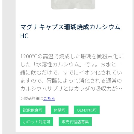
マグナキャプス珊瑚焼成カルシウム
HC
1200℃の高温で焼成した珊瑚を微粉末化に
した「水溶性カルシウム」です。お水と一
緒に飲むだけで、すでにイオン化されてい
ますので、胃酸によって消化される通常の
カルシウムサプリとはカラダの吸収力がぜ
んぜん違うんです。しかも飲みやすい3号
＞
製品詳細は
こちら
カプセルです。
試飲飲食可
体験可
OEM対応可
小ロット対応可
販売代理店募集