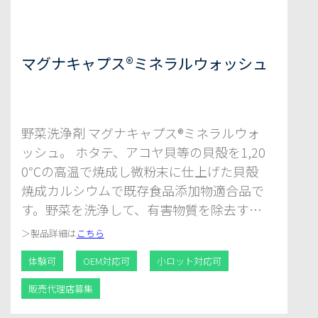
マグナキャプス®ミネラルウォッシュ
野菜洗浄剤 マグナキャプス®ミネラルウォ
ッシュ。 ホタテ、アコヤ貝等の貝殻を1,20
0℃の高温で焼成し微粉末に仕上げた貝殻
焼成カルシウムで既存食品添加物適合品で
す。野菜を洗浄して、有害物質を除去する
と同時に鮮度保持の役割も果たします。
＞
製品詳細は
こちら
体験可
OEM対応可
小ロット対応可
販売代理店募集