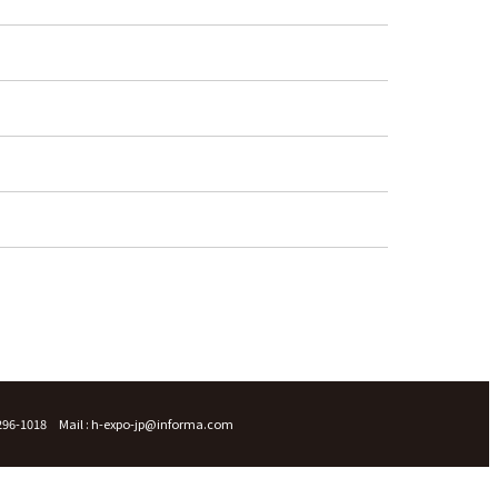
-5296-1018
Mail : h-expo-jp@informa.com